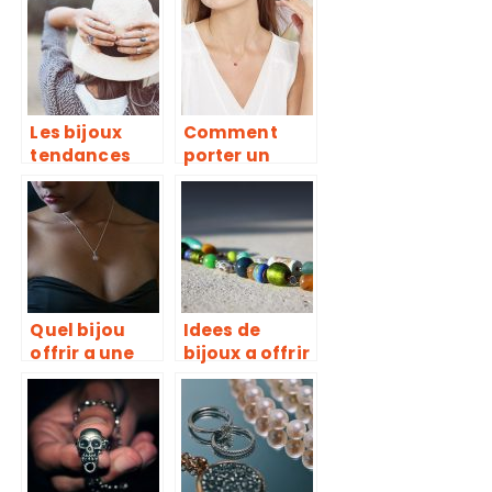
des bijoux ?
!
Les bijoux
Comment
tendances
porter un
pour cet été.
bijou
coccinelle
lorsqu’on est
une femme ?
Quel bijou
Idees de
offrir a une
bijoux a offrir
femme ? Les
a la fete des
bijoux
meres
tendances a
privilegier