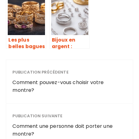
lunettes
es pour une
femme : entre
chretienne :
élégance et
L’argent et le
praticité
bois,
symboles de
purete
Les plus
Bijoux en
belles bagues
argent :
personnalise
élégance
es femme or :
moderne et
collection
croissance
pierres de
PUBLICATION PRÉCÉDENTE
sur le marché
naissance
français
Comment pouvez-vous choisir votre
montre?
PUBLICATION SUIVANTE
Comment une personne doit porter une
montre?