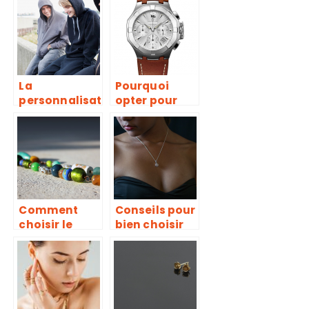
pourquoi
colliers ras du
donc ?
cou
La
Pourquoi
personnalisat
opter pour
ion de sweat
l’utilisation
homme
des montres
quartz ?
Comment
Conseils pour
choisir le
bien choisir
bijou qui me
son collier
convient ?