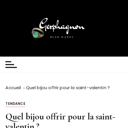
P
a
s
s
e
r
a
u
Gerphagnon
Blog Bijoux
c
o
n
t
Accueil
Quel bijou offrir pour la saint-valentin ?
e
n
u
TENDANCE
Quel bijou offrir pour la saint-
valentin ?