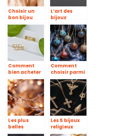
Choisir un
L’art des
bon bijou
bijoux
pour une
fantaisie
tenue bien
feminins :
accessoirisee
charme et
delicatesse
Comment
Comment
bien acheter
choisir parmi
de l’or pour la
les meilleures
fabrication
marques de
de bijoux :
bola de
astuces et
grossesse
conseils
pour un style
pratiques
unique
Les plus
Les 5 bijoux
belles
religieux
chaînes pour
indispensabl