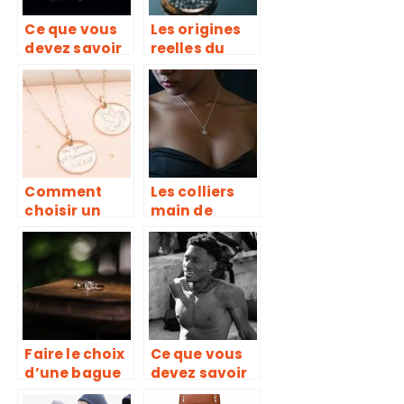
Ce que vous
Les origines
devez savoir
reelles du
sur les
legendaire
colliers avec
Kraken
tete de mort
Comment
Les colliers
choisir un
main de
bijou à offrir
Fatma,
pour les
l’indispensab
sacrements
le à savoir
de baptême
ainsi que de
communion ?
Faire le choix
Ce que vous
d’une bague
devez savoir
en diamant :
sur les